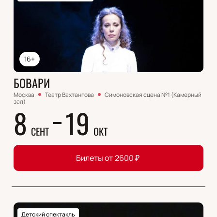
16+
БОВАРИ
Москва
Театр Вахтангова
Симоновская сцена №1 (Камерный
зал)
8
19
СЕНТ
ОКТ
Билеты от
2600
₽
Детский спектакль