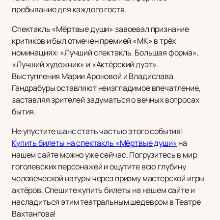
пребывание для каждого гостя.
Спектакль «Мёртвые души» завоевал признание
критиков и был отмечен премией «МК» в трёх
номинациях: «Лучший спектакль. Большая форма»,
«Лучший художник» и «Актёрский дуэт».
Выступления Марии Ароновой и Владислава
Гандрабуры оставляют неизгладимое впечатление,
заставляя зрителей задуматься о вечных вопросах
бытия.
Не упустите шанс стать частью этого события!
Купить билеты на спектакль «Мёртвые души»
на
нашем сайте можно уже сейчас. Погрузитесь в мир
гоголевских персонажей и ощутите всю глубину
человеческой натуры через призму мастерской игры
актёров. Спешите купить билеты на нашем сайте и
насладиться этим театральным шедевром в Театре
Вахтангова!