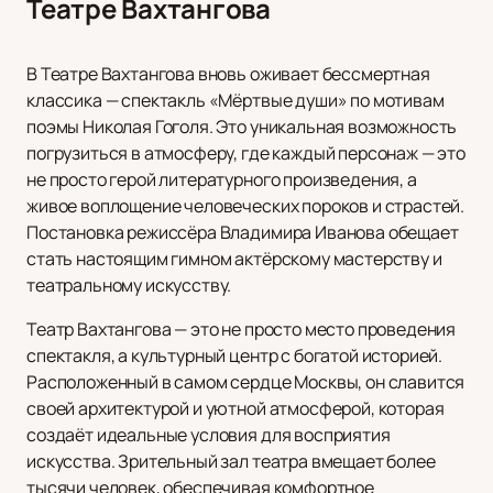
Театре Вахтангова
В Театре Вахтангова вновь оживает бессмертная
классика — спектакль «Мёртвые души» по мотивам
поэмы Николая Гоголя. Это уникальная возможность
погрузиться в атмосферу, где каждый персонаж — это
не просто герой литературного произведения, а
живое воплощение человеческих пороков и страстей.
Постановка режиссёра Владимира Иванова обещает
стать настоящим гимном актёрскому мастерству и
театральному искусству.
Театр Вахтангова — это не просто место проведения
спектакля, а культурный центр с богатой историей.
Расположенный в самом сердце Москвы, он славится
своей архитектурой и уютной атмосферой, которая
создаёт идеальные условия для восприятия
искусства. Зрительный зал театра вмещает более
тысячи человек, обеспечивая комфортное