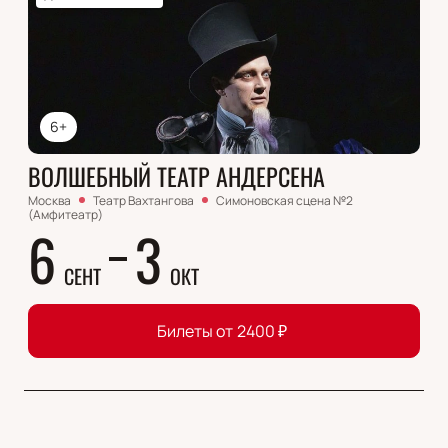
6+
ВОЛШЕБНЫЙ ТЕАТР АНДЕРСЕНА
Москва
Театр Вахтангова
Симоновская сцена №2
(Амфитеатр)
6
3
СЕНТ
ОКТ
Билеты от
2400
₽