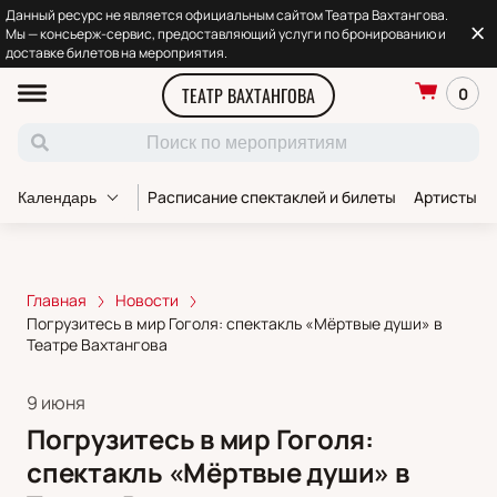
Данный ресурс не является официальным сайтом Театра Вахтангова.
Мы — консьерж-сервис, предоставляющий услуги по бронированию и
доставке билетов на мероприятия.
ТЕАТР ВАХТАНГОВА
0
Расписание спектаклей и билеты
Артисты т
Календарь
Главная
Новости
Погрузитесь в мир Гоголя: спектакль «Мёртвые души» в
Театре Вахтангова
9 июня
Погрузитесь в мир Гоголя:
спектакль «Мёртвые души» в