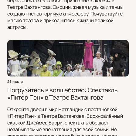
через спектакль «Люся. Признание в любви» в
Театре Вахтангова. Эмоции, живая музыка и танцы
создают неповторимую атмосферу. Почувствуйте
магию театра и прикоснитесь к жизни великой
актрисы.
21 июля
Погрузитесь в волшебство: Спектакль
«Питер Пэн» в Театре Вахтангова
Откройте двери в мир Нетландии с постановкой
«Питер Пэн» в Театре Вахтангова. Вдохновлённый
сказкой Джеймса Барри, спектакль обещает
незабываемые впечатления для всей семьи. Не