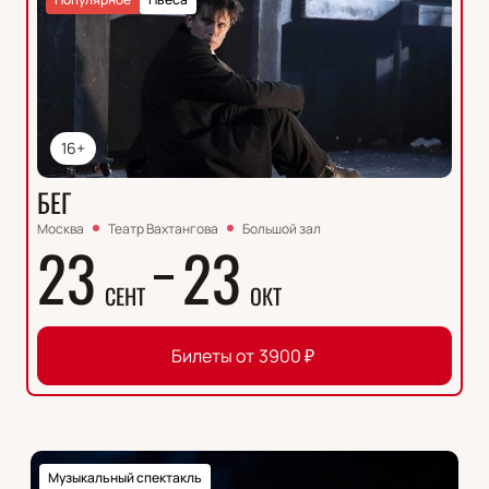
16+
БЕГ
Москва
Театр Вахтангова
Большой зал
23
23
СЕНТ
ОКТ
Билеты от
3900
₽
Музыкальный спектакль