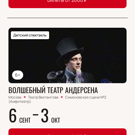
Билеты от
2600
₽
Детский спектакль
6+
ВОЛШЕБНЫЙ ТЕАТР АНДЕРСЕНА
Москва
Театр Вахтангова
Симоновская сцена №2
(Амфитеатр)
6
3
СЕНТ
ОКТ