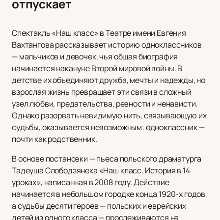
отпускает
Спектакль «Наш класс» в Театре имени Евгения
Вахтангова рассказывает историю одноклассников
— мальчиков и девочек, чья общая биография
начинается накануне Второй мировой войны. В
детстве их объединяют дружба, мечты и надежды, но
взрослая жизнь превращает эти связи в сложный
узел любви, предательства, ревности и ненависти.
Однако разорвать невидимую нить, связывающую их
судьбы, оказывается невозможным: одноклассник —
почти как родственник.
В основе постановки — пьеса польского драматурга
Тадеуша Слободзянека «Наш класс. История в 14
уроках», написанная в 2008 году. Действие
начинается в небольшом городке конца 1920-х годов,
а судьбы десяти героев — польских и еврейских
детей из одного класса — прослеживаются на