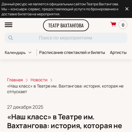
Данный ресурс не является официальным сайтом Театра Вахтангова.
Мы — консьерж-сервис, предоставляющий услуги по бронированию и
доставке билетов на мероприятия.
ТЕАТР ВАХТАНГОВА
0
Расписание спектаклей и билеты
Артисты т
Календарь
Главная
Новости
«Наш класс» в Театре им. Вахтангова: история, которая не
отпускает
27 декабря 2025
«Наш класс» в Театре им.
Вахтангова: история, которая не