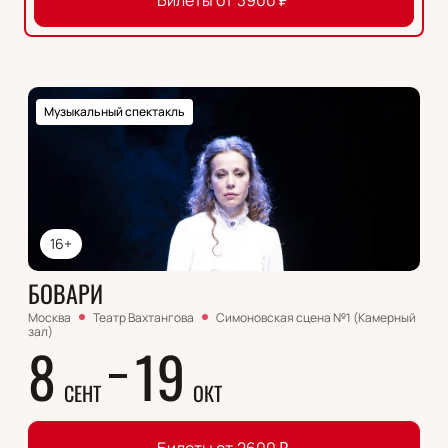
Билеты от
3900
₽
Музыкальный спектакль
16+
БОВАРИ
Москва
Театр Вахтангова
Симоновская сцена №1 (Камерный
зал)
8
19
СЕНТ
ОКТ