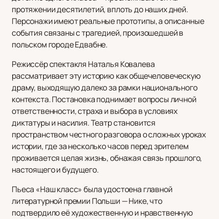
протяжении десятилетий, вплоть до наших дней.
Персонажи имеют реальные прототипы, а описанные
события связаны с трагедией, произошедшей в
польском городе Едвабне.
Режиссёр спектакля Наталья Ковалева
рассматривает эту историю как общечеловеческую
драму, выходящую далеко за рамки национального
контекста. Постановка поднимает вопросы личной
ответственности, страха и выбора в условиях
диктатуры и насилия. Театр становится
пространством честного разговора о сложных уроках
истории, где за несколько часов перед зрителем
проживается целая жизнь, обнажая связь прошлого,
настоящего и будущего.
Пьеса «Наш класс» была удостоена главной
литературной премии Польши — Нике, что
подтвердило её художественную и нравственную