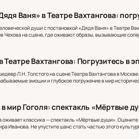
Дядя Ваня» в Театре Вахтангова: погр
еловеческой души с постановкой «Дядя Ваня» в Театре Вах
в Чехова на сцене, где оживают образы, вызывающие сопе
в Театре Вахтангова: Погрузитесь в 
шедевр Л.Н. Толстого на сцене Театра Вахтангова в Москв
забываемые эмоции и глубокое погружение в мир историчес
 в мир Гоголя: спектакль «Мёртвые ду
а оживает классика — спектакль «Мёртвые души». Оцените
ра Иванова. Не упустите шанс стать частью этого культур