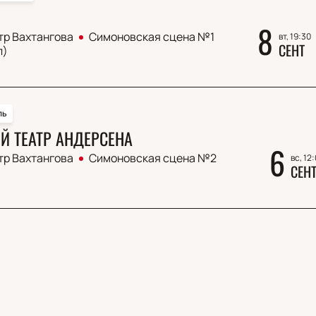
8
тр Вахтангова
Симоновская сцена №1
вт, 19:30
СЕНТ
л)
ль
 ТЕАТР АНДЕРСЕНА
6
тр Вахтангова
Симоновская сцена №2
вс, 12
СЕН