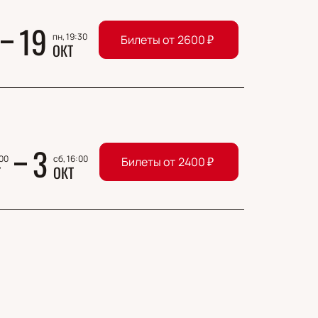
19
пн, 19:30
Билеты от
2600
₽
ОКТ
3
:00
сб, 16:00
Билеты от
2400
₽
Т
ОКТ