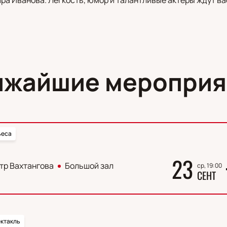
ижайшие мероприя
ьеса
23
тр Вахтангова
Большой зал
ср, 19:00
СЕНТ
ктакль