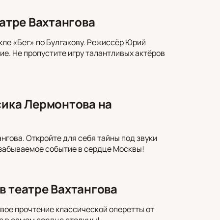
еатре Вахтангова
кле «Бег» по Булгакову. Режиссёр Юрий
ие. Не пропустите игру талантливых актёров
сика Лермонтова на
нгова. Откройте для себя тайны под звуки
езабываемое событие в сердце Москвы!
в театре Вахтангова
вое прочтение классической оперетты от
с в самом сердце столицы!