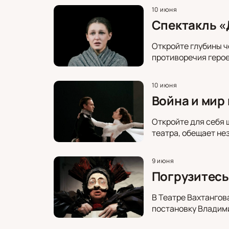
10 июня
Спектакль «
Откройте глубины ч
противоречия герое
10 июня
Война и мир 
Откройте для себя 
театра, обещает не
9 июня
Погрузитесь
В Театре Вахтангов
постановку Владими