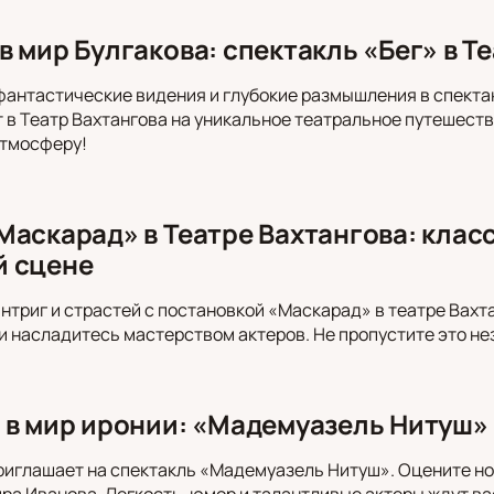
 мир Булгакова: спектакль «Бег» в Т
фантастические видения и глубокие размышления в спекта
 в Театр Вахтангова на уникальное театральное путешеств
тмосферу!
Маскарад» в Театре Вахтангова: клас
й сцене
интриг и страстей с постановкой «Маскарад» в театре Вахта
и насладитесь мастерством актеров. Не пропустите это н
 в мир иронии: «Мадемуазель Нитуш» 
риглашает на спектакль «Мадемуазель Нитуш». Оцените но
а Иванова. Легкость, юмор и талантливые актеры ждут ва