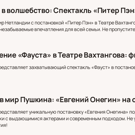
 в волшебство: Спектакль «Питер Пэн
ир Нетландии с постановкой «Питер Пэн» в Театре Вахтанг
незабываемые впечатления для всей семьи. Не пропустите
ение «Фауста» в Театре Вахтангова: 
редставляет захватывающий спектакль «Фауст» в постано
в мир Пушкина: «Евгений Онегин» на 
редставляет уникальную постановку «Евгения Онегина» п
ки с выдающимися актерами и современным подходом. Не у
ия!