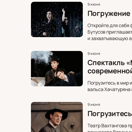
9 июня
Погружение в
Откройте для себя 
Бутусов приглашает
и захватывающую а
9 июня
Спектакль «
современно
Погрузитесь в мир 
вальса Хачатуряна 
9 июня
Погрузитесь
Театр Вахтангова п
режиссера Владимир