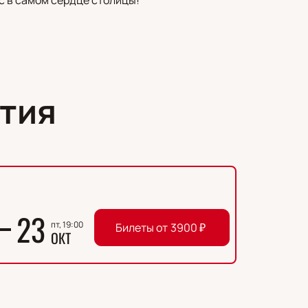
тия
23
пт, 19:00
Билеты от
3900
₽
ОКТ