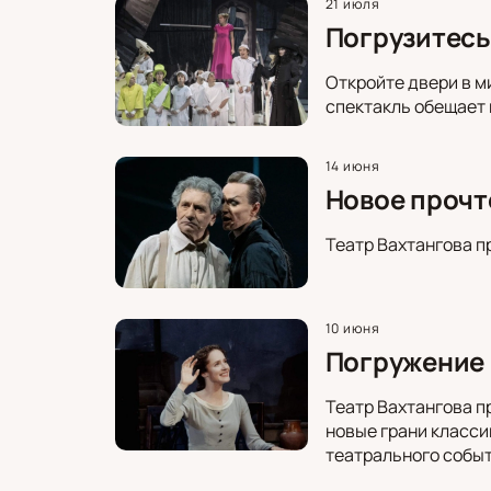
21 июля
Погрузитесь
Откройте двери в м
спектакль обещает 
14 июня
Новое прочт
Театр Вахтангова п
10 июня
Погружение 
Театр Вахтангова п
новые грани класси
театрального событ