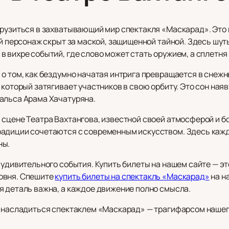
грузиться в захватывающий мир спектакля «Маскарад». Это 
ый персонаж скрыт за маской, защищенной тайной. Здесь шут
в вихре событий, где слово может стать оружием, а сплетн
о том, как бездумно начатая интрига превращается в снежны
 который затягивает участников в свою орбиту. Это сон ная
альса Арама Хачатуряна.
сцене Театра Вахтангова, известной своей атмосферой и бо
адиции сочетаются с современным искусством. Здесь кажд
ны.
 удивительного события. Купить билеты на нашем сайте — эт
овня. Спешите
купить билеты на спектакль «Маскарад»
на н
я деталь важна, а каждое движение полно смысла.
ы насладиться спектаклем «Маскарад» — трагифарсом нашег