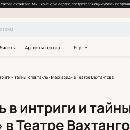
еатра Вахтангова. Мы — консьерж-сервис, предоставляющий услуги по брони
 билеты
Артисты театра
Ещё
триги и тайны: спектакль «Маскарад» в Театре Вахтангова
 в интриги и тайны
 в Театре Вахтанг