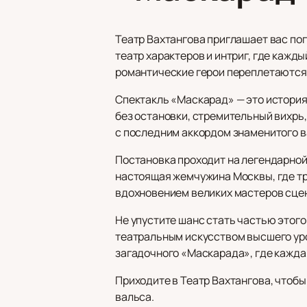
Театр Вахтангова приглашает вас по
театр характеров и интриг, где кажд
романтические герои переплетаются 
Спектакль «Маскарад» — это история 
без остановки, стремительный вихрь,
с последним аккордом знаменитого в
Постановка проходит на легендарной 
настоящая жемчужина Москвы, где тр
вдохновением великих мастеров сце
Не упустите шанс стать частью этого
театральным искусством высшего ур
загадочного «Маскарада», где кажда
Приходите в Театр Вахтангова, чтоб
вальса.