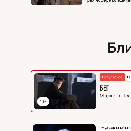
Бл
Популярное
П
БЕГ
Москва
Теа
16+
Музыкальный спе