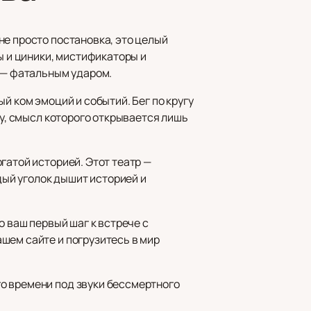
не просто постановка, это целый
ы и циники, мистификаторы и
я — фатальным ударом.
й ком эмоций и событий. Бег по кругу
ву, смысл которого открывается лишь
гатой историей. Этот театр —
ый уголок дышит историей и
о ваш первый шаг к встрече с
ашем сайте и погрузитесь в мир
о времени под звуки бессмертного