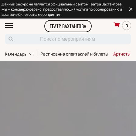
Данный ресурс не является официальным сайтом Театра Вахтангова.
Мы — консьерж-сервис, предоставляющий услуги по бронированию и
доставке билетов на мероприятия.
ТЕАТР ВАХТАНГОВА
0
Расписание спектаклей и билеты
Артисты т
Календарь