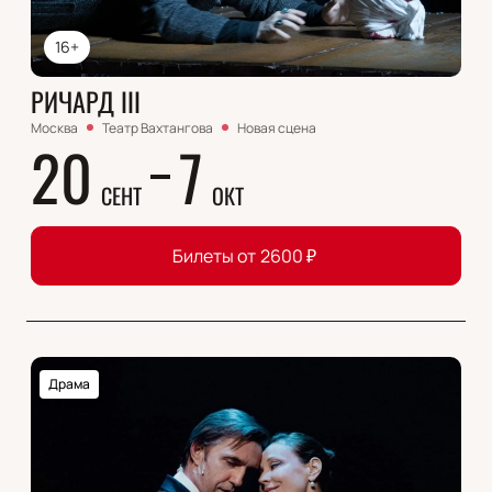
16+
РИЧАРД III
Москва
Театр Вахтангова
Новая сцена
20
7
СЕНТ
ОКТ
Билеты от
2600
₽
Драма