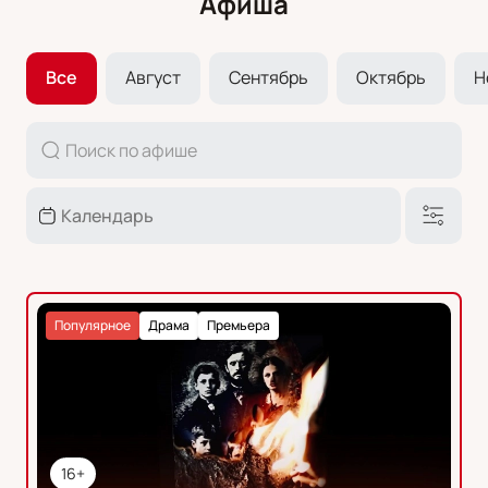
Афиша
Все
Август
Сентябрь
Октябрь
Н
Популярное
Драма
Премьера
16+