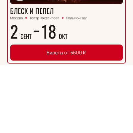
БЛЕСК И ПЕПЕЛ
Москва
Театр Вахтангова
Большой зал
2
18
СЕНТ
ОКТ
Билеты от
5600
₽
Описание
Деятельность
:
Актер
Дата рождения
:
1992-07-03
Александр Галочкин — талантливый российский