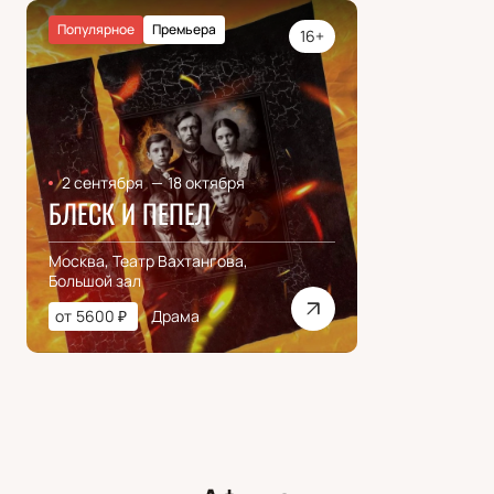
Популярное
Премьера
16+
2 сентября
—
18 октября
БЛЕСК И ПЕПЕЛ
Москва, Театр Вахтангова,
Большой зал
от
5600
₽
Драма