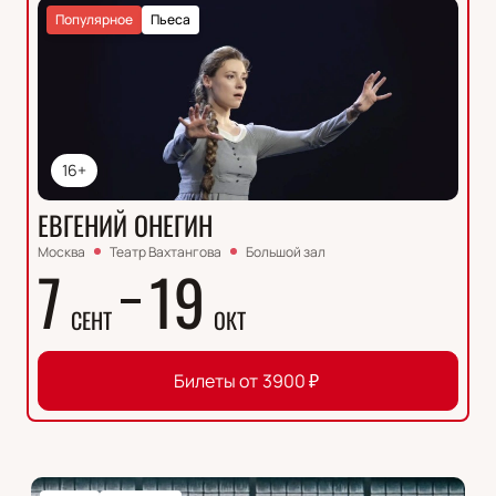
Популярное
Пьеса
16+
ЕВГЕНИЙ ОНЕГИН
Москва
Театр Вахтангова
Большой зал
7
19
СЕНТ
ОКТ
Билеты от
3900
₽