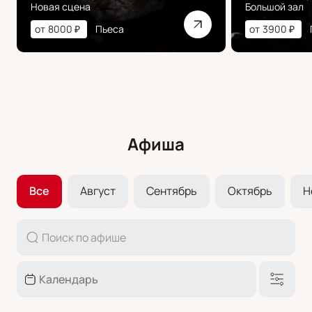
Новая сцена
Большой зал
от
8000
₽
Пьеса
от
3900
₽
Афиша
Все
Август
Сентябрь
Октябрь
Н