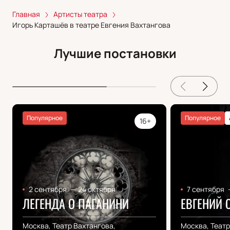
Главная
Артисты театра
Игорь Карташёв в театре Евгения Вахтангова
Лучшие постановки
Популярное
Популярное
16+
2 сентября
—
24 октября
7 сентября
ЛЕГЕНДА О ПАГАНИНИ
ЕВГЕНИЙ 
Москва, Театр Вахтангова,
Москва, Театр