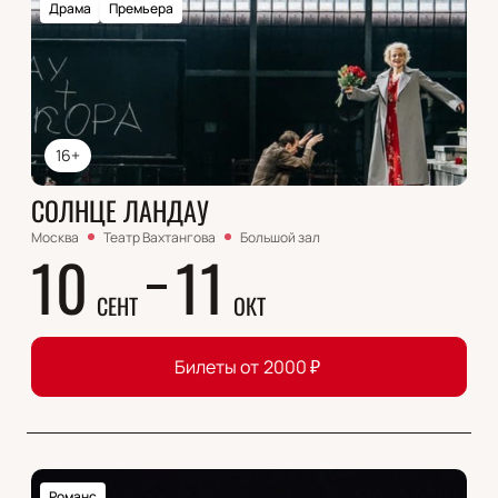
Драма
Премьера
16+
СОЛНЦЕ ЛАНДАУ
Москва
Театр Вахтангова
Большой зал
10
11
СЕНТ
ОКТ
Билеты от
2000
₽
Романс