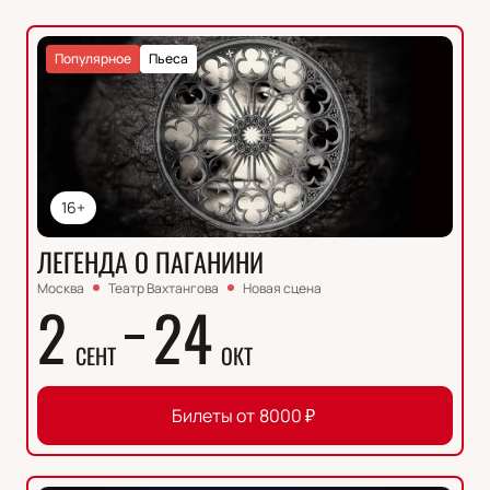
Популярное
Пьеса
16+
ЛЕГЕНДА О ПАГАНИНИ
Москва
Театр Вахтангова
Новая сцена
2
24
СЕНТ
ОКТ
Билеты от
8000
₽