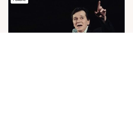
12+
ИГОРЬ КАРТАШЁВ «Я ДУМАЮ О НЕЙ»
Москва
Театр Вахтангова
Арт-кафе
23
8
СЕНТ
ОКТ
Билеты от
2000
₽
Моноспектакль