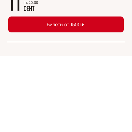
11
пт, 20:00
СЕНТ
Билеты от
1500
₽
Описание
Деятельность
:
артист
Кирилл Викторович Рубцов — выдающийся
российский актёр театра и кино, известный своей
многогранностью и глубоким проникновением в
образы. Родился 26 ноября 1975 года, он окончил
Театральное училище имени Бориса Щукина в 2008
году, что стало началом его блестящей карьеры.