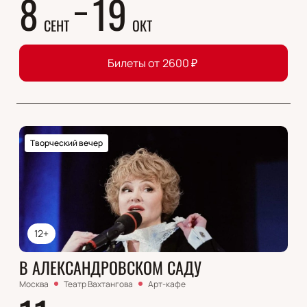
8
19
СЕНТ
ОКТ
Билеты от
2600
₽
Творческий вечер
12+
В АЛЕКСАНДРОВСКОМ САДУ
Москва
Театр Вахтангова
Арт-кафе