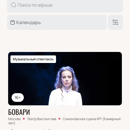
Музыкальный спектакль
16+
БОВАРИ
Москва
Театр Вахтангова
Симоновская сцена №1 (Камерный
зал)