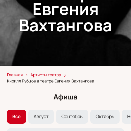
Евгения
Вахтангова
Главная
Артисты театра
Кирилл Рубцов в театре Евгения Вахтангова
Афиша
Все
Август
Сентябрь
Октябрь
Н