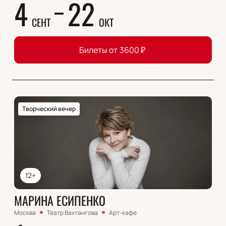
4
22
СЕНТ
ОКТ
Билеты от
3600
₽
Творческий вечер
12+
МАРИНА ЕСИПЕНКО
Москва
Театр Вахтангова
Арт-кафе