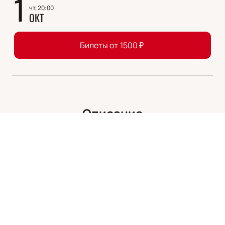
1
чт, 20:00
ОКТ
Билеты от
1500
₽
Описание
Деятельность
:
артист
Марина Есипенко — выдающаяся актриса
российского театра и кино, чья карьера полна ярких
ролей и значительных достижений. Родом из Омска,
она с юных лет стремилась к сцене и успешно
реализовала свои мечты, окончив Театральное
училище имени Бориса Щукина. Вскоре после этого