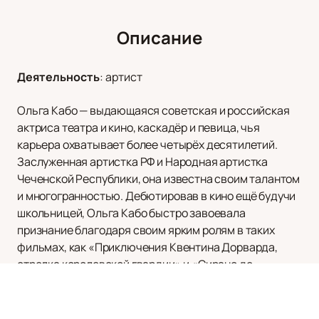
Описание
Деятельность
:
артист
Ольга Кабо — выдающаяся советская и российская
актриса театра и кино, каскадёр и певица, чья
карьера охватывает более четырёх десятилетий.
Заслуженная артистка РФ и Народная артистка
Чеченской Республики, она известна своим талантом
и многогранностью. Дебютировав в кино ещё будучи
школьницей, Ольга Кабо быстро завоевала
признание благодаря своим ярким ролям в таких
фильмах, как «Приключения Квентина Дорварда,
стрелка королевской гвардии» и «Сирано де
Бержерак».
Её карьера в театре также впечатляет: начиная с