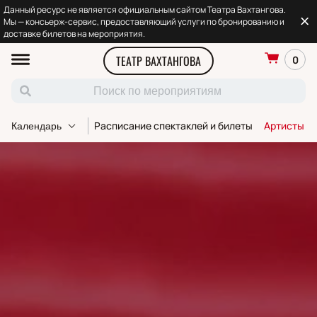
Данный ресурс не является официальным сайтом Театра Вахтангова.
Мы — консьерж-сервис, предоставляющий услуги по бронированию и
доставке билетов на мероприятия.
ТЕАТР ВАХТАНГОВА
0
Расписание спектаклей и билеты
Артисты т
Календарь