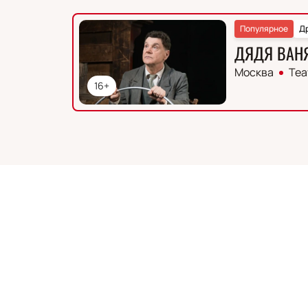
Популярное
Д
ДЯДЯ ВАН
Москва
Теа
16+
Деятельность
:
артист
Сергей Епишев – выдающийся российск