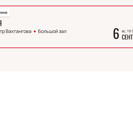
рама
Я
6
тр Вахтангова
Большой зал
вс, 19:
СЕНТ
Описание
ий актер театра и кино, чья карьера впечатляет своим разн