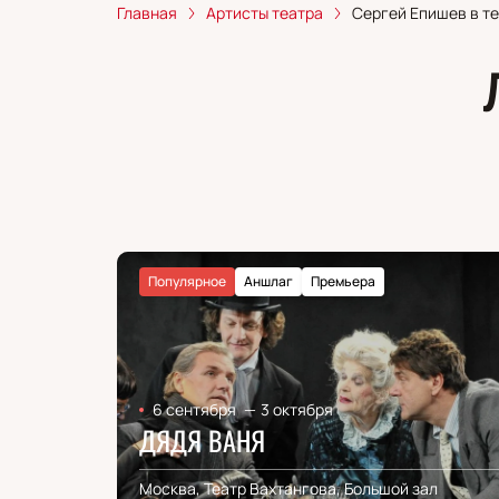
Главная
Артисты театра
Сергей Епишев в т
Популярное
Аншлаг
Премьера
6 сентября
—
3 октября
ДЯДЯ ВАНЯ
Москва, Театр Вахтангова, Большой зал