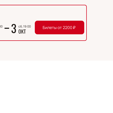
3
00
сб, 19:00
Билеты от
2200
₽
ОКТ
ообразием и глубиной. Окончив II