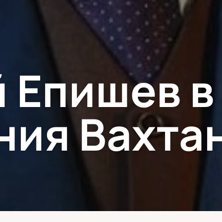
 Епишев в
ния Вахта