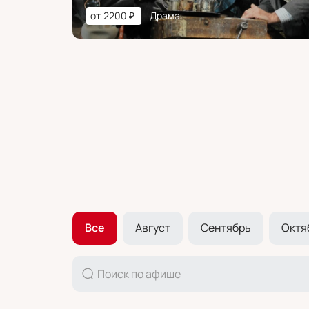
от
2200
₽
Драма
Все
Август
Сентябрь
Октя