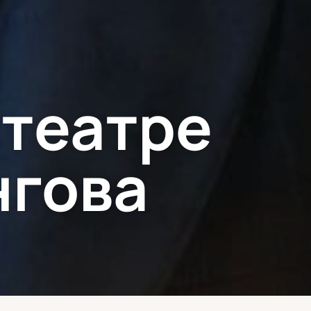
 театре
нгова