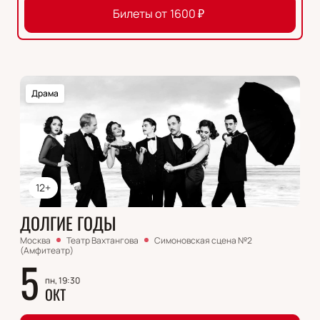
Билеты от
1600
₽
Драма
12+
ДОЛГИЕ ГОДЫ
Москва
Театр Вахтангова
Симоновская сцена №2
(Амфитеатр)
5
пн, 19:30
ОКТ