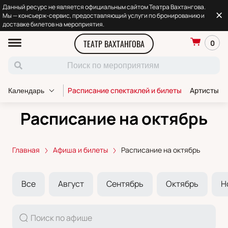
Данный ресурс не является официальным сайтом Театра Вахтангова.
Мы — консьерж-сервис, предоставляющий услуги по бронированию и
доставке билетов на мероприятия.
ТЕАТР ВАХТАНГОВА
0
Расписание спектаклей и билеты
Артисты т
Календарь
Расписание на октябрь
Главная
Афиша и билеты
Расписание на октябрь
Все
Август
Сентябрь
Октябрь
Н