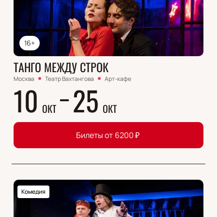
16+
ТАНГО МЕЖДУ СТРОК
Москва
Театр Вахтангова
Арт-кафе
10
25
ОКТ
ОКТ
Билеты от
6200
₽
Комедия