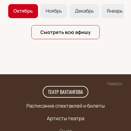
ь
Октябрь
Ноябрь
Декабрь
Январь 20
Смотреть всю афишу
Наверх
ТЕАТР ВАХТАНГОВА
Расписание спектаклей и билеты
Артисты театра
О нас