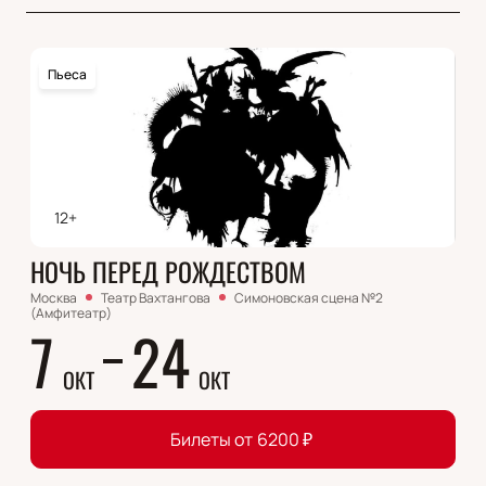
Пьеса
12+
НОЧЬ ПЕРЕД РОЖДЕСТВОМ
Москва
Театр Вахтангова
Симоновская сцена №2
(Амфитеатр)
7
24
ОКТ
ОКТ
Билеты от
6200
₽