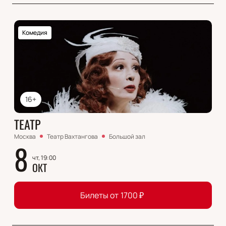
Комедия
16+
ТЕАТР
Москва
Театр Вахтангова
Большой зал
8
чт, 19:00
ОКТ
Билеты от
1700
₽