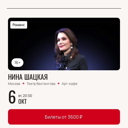
Романс
16+
НИНА ШАЦКАЯ
Москва
Театр Вахтангова
Арт-кафе
6
вт, 20:00
ОКТ
Билеты от
3600
₽