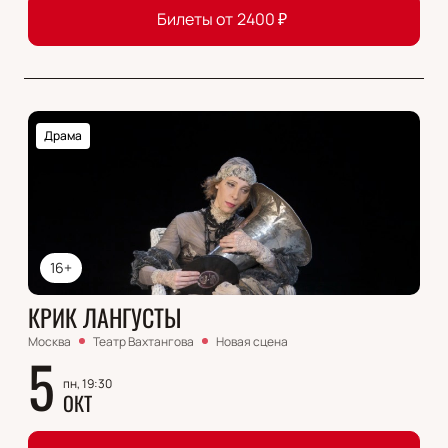
Билеты от
2400
₽
Драма
16+
КРИК ЛАНГУСТЫ
Москва
Театр Вахтангова
Новая сцена
5
пн, 19:30
ОКТ