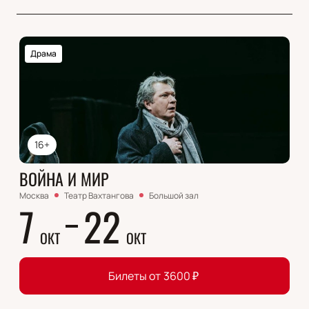
Драма
16+
ВОЙНА И МИР
Москва
Театр Вахтангова
Большой зал
7
22
ОКТ
ОКТ
Билеты от
3600
₽