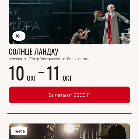
16+
СОЛНЦЕ ЛАНДАУ
Москва
Театр Вахтангова
Большой зал
10
11
ОКТ
ОКТ
Билеты от
2000
₽
Пьеса