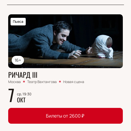
Пьеса
16+
РИЧАРД III
Москва
Театр Вахтангова
Новая сцена
7
ср, 19:30
ОКТ
Билеты от
2600
₽