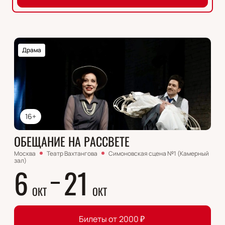
Драма
16+
ОБЕЩАНИЕ НА РАССВЕТЕ
Москва
Театр Вахтангова
Симоновская сцена №1 (Камерный
зал)
6
21
ОКТ
ОКТ
Билеты от
2000
₽