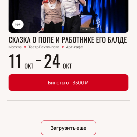
6+
CКАЗКА О ПОПЕ И РАБОТНИКЕ ЕГО БАЛДЕ
Москва
Театр Вахтангова
Арт-кафе
11
24
ОКТ
ОКТ
Билеты от
3300
₽
Загрузить еще