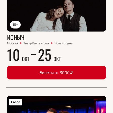
16+
ИОНЫЧ
Москва
Театр Вахтангова
Новая сцена
10
25
ОКТ
ОКТ
Билеты от
3000
₽
Пьеса