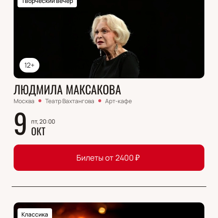
Творческий вечер
12+
ЛЮДМИЛА МАКСАКОВА
Москва
Театр Вахтангова
Арт-кафе
9
пт, 20:00
ОКТ
Билеты от
2400
₽
Классика