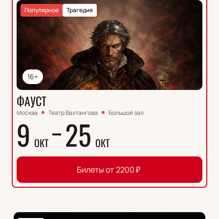
Популярное
Трагедия
16+
ФАУСТ
Москва
Театр Вахтангова
Большой зал
9
25
ОКТ
ОКТ
Билеты от
2200
₽