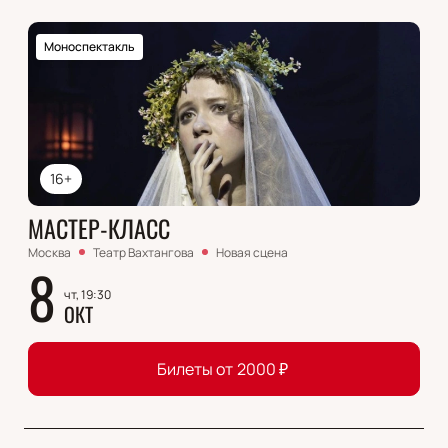
Моноспектакль
16+
МАСТЕР-КЛАСС
Москва
Театр Вахтангова
Новая сцена
8
чт, 19:30
ОКТ
Билеты от
2000
₽