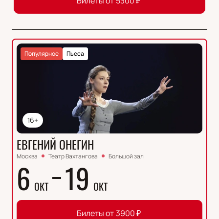
Билеты от
5300
₽
Популярное
Пьеса
16+
ЕВГЕНИЙ ОНЕГИН
Москва
Театр Вахтангова
Большой зал
6
19
ОКТ
ОКТ
Билеты от
3900
₽